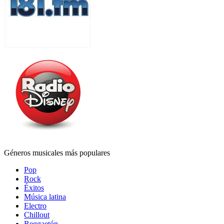
Géneros musicales más populares
Pop
Rock
Éxitos
Música latina
Electro
Chillout
Reggaetón