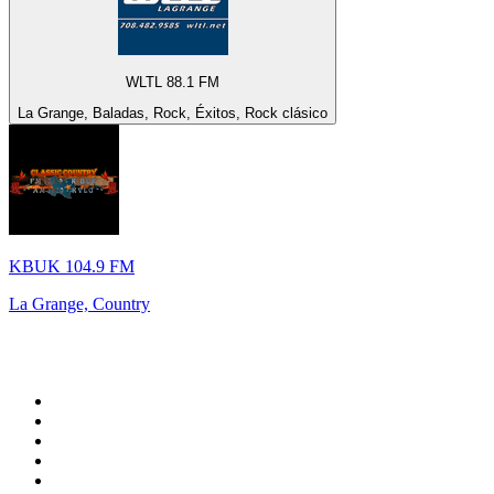
WLTL 88.1 FM
La Grange, Baladas, Rock, Éxitos, Rock clásico
KBUK 104.9 FM
La Grange, Country
Top 100 en
radio.net
1
.
Gay FM
2
.
Blu Radio
3
.
Caracol Radio
4
.
La FM Medellín
5
.
SALSA LA SALSERA