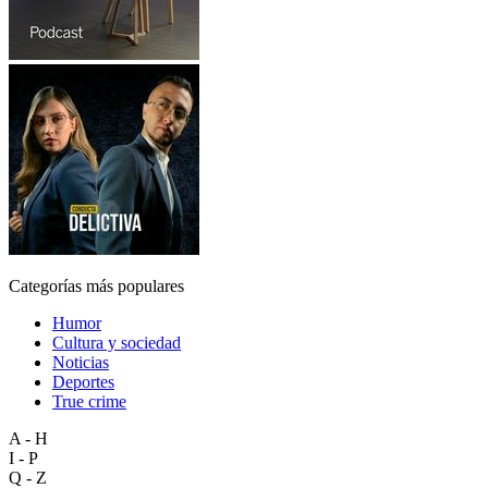
Categorías más populares
Humor
Cultura y sociedad
Noticias
Deportes
True crime
A - H
I - P
Q - Z