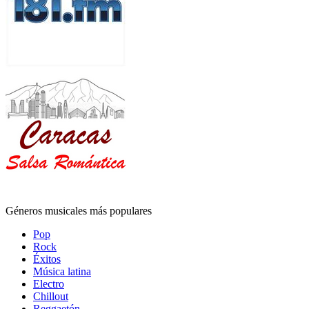
Géneros musicales más populares
Pop
Rock
Éxitos
Música latina
Electro
Chillout
Reggaetón