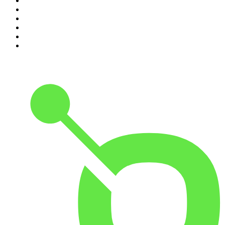
5
.
Estoicismo Filosofia
6
.
Huevos Revueltos con Política
7
.
Despertando
8
.
BBVA Aprendemos juntos
9
.
Conducta Delictiva
10
.
Durmiendo