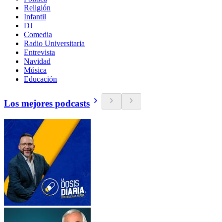
Religión
Infantil
DJ
Comedia
Radio Universitaria
Entrevista
Navidad
Música
Educación
Los mejores podcasts