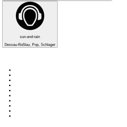
sun-and-rain
Dessau-Roßlau, Pop, Schlager
Top 100 en
radio.net
1
.
Gay FM
2
.
Blu Radio
3
.
Caracol Radio
4
.
SALSA LA SALSERA
5
.
La FM Medellín
6
.
90s90s DANCE RADIO
7
.
Radioaktiva
8
.
Capital Salsa
9
.
Caracas. Salsa Romántica
10
.
Radio Disney México