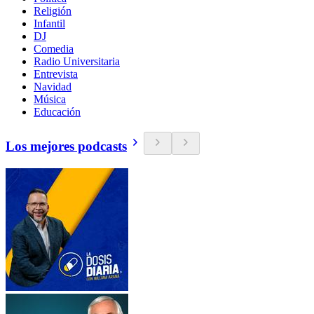
Religión
Infantil
DJ
Comedia
Radio Universitaria
Entrevista
Navidad
Música
Educación
Los mejores podcasts