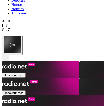
Deportes
Humor
Noticias
True crime
A - H
I - P
Q - Z
Descubrir más
Descubrir más