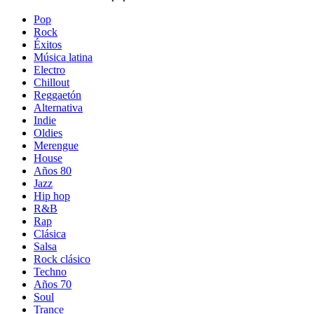
Pop
Rock
Éxitos
Música latina
Electro
Chillout
Reggaetón
Alternativa
Indie
Oldies
Merengue
House
Años 80
Jazz
Hip hop
R&B
Rap
Clásica
Salsa
Rock clásico
Techno
Años 70
Soul
Trance