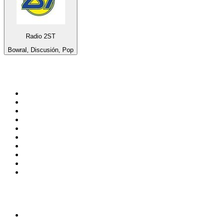
Radio 2ST
Bowral, Discusión, Pop
Top 100 en
radio.net
1
.
Gay FM
2
.
Blu Radio
3
.
Caracol Radio
4
.
La FM Medellín
5
.
SALSA LA SALSERA
6
.
90s90s DANCE RADIO
7
.
Radioaktiva
8
.
Capital Salsa
9
.
181.fm - Awesome 80's
10
.
Radio Disney México
Top 100 podcasts en
Colombia
1
.
LA DOSIS DIARIA ROKA