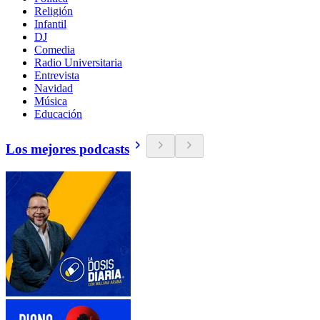
Religión
Infantil
DJ
Comedia
Radio Universitaria
Entrevista
Navidad
Música
Educación
Los mejores podcasts