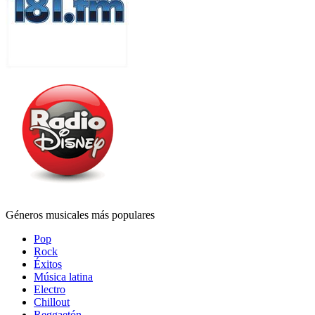
Géneros musicales más populares
Pop
Rock
Éxitos
Música latina
Electro
Chillout
Reggaetón