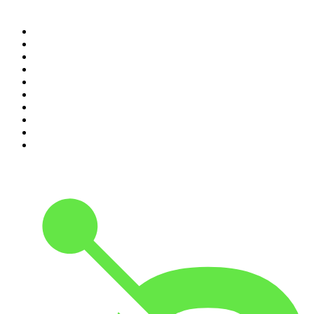
Top 100 podcasts en
Colombia
1
.
LA DOSIS DIARIA ROKA
2
.
DianaUribe.fm
3
.
365 con Dios
4
.
Seminario Fenix | Brian Tracy
5
.
Estoicismo Filosofia
6
.
Durmiendo
7
.
Despertando
8
.
BBVA Aprendemos juntos
9
.
Se Regalan Dudas
10
.
Conducta Delictiva