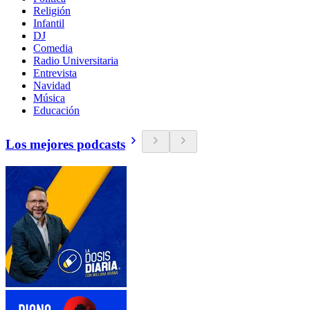
Religión
Infantil
DJ
Comedia
Radio Universitaria
Entrevista
Navidad
Música
Educación
Los mejores podcasts