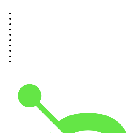
Top 100 podcasts en
Colombia
1
.
LA DOSIS DIARIA ROKA
2
.
DianaUribe.fm
3
.
365 con Dios
4
.
Estoicismo Filosofia
5
.
Seminario Fenix | Brian Tracy
6
.
Despertando
7
.
Huevos Revueltos con Política
8
.
Durmiendo
9
.
BBVA Aprendemos juntos
10
.
Conducta Delictiva