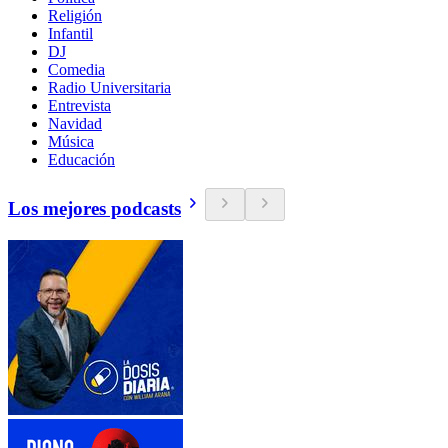
Religión
Infantil
DJ
Comedia
Radio Universitaria
Entrevista
Navidad
Música
Educación
Los mejores podcasts