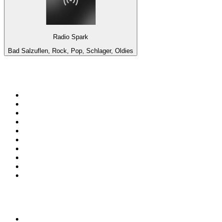
Radio Spark
Bad Salzuflen, Rock, Pop, Schlager, Oldies
Top 100 en
radio.net
1
.
Gay FM
2
.
Blu Radio
3
.
Caracol Radio
4
.
SALSA LA SALSERA
5
.
La FM Medellín
6
.
90s90s DANCE RADIO
7
.
Capital Salsa
8
.
Radioaktiva
9
.
Caracas. Salsa Romántica
10
.
Radio Disney México
Top 100 podcasts en
Colombia
1
.
LA DOSIS DIARIA ROKA