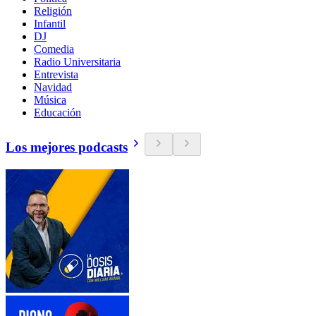
Religión
Infantil
DJ
Comedia
Radio Universitaria
Entrevista
Navidad
Música
Educación
Los mejores podcasts