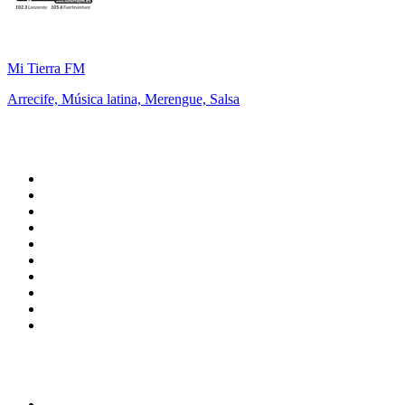
Mi Tierra FM
Arrecife, Música latina, Merengue, Salsa
Top 100 en
radio.net
1
.
Gay FM
2
.
Blu Radio
3
.
Caracol Radio
4
.
La FM Medellín
5
.
SALSA LA SALSERA
6
.
90s90s DANCE RADIO
7
.
Radioaktiva
8
.
Capital Salsa
9
.
181.fm - Awesome 80's
10
.
Radio Disney México
Top 100 podcasts en
Colombia
1
.
LA DOSIS DIARIA ROKA