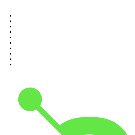
Top 100 podcasts en
Colombia
1
.
LA DOSIS DIARIA ROKA
2
.
DianaUribe.fm
3
.
365 con Dios
4
.
Seminario Fenix | Brian Tracy
5
.
Estoicismo Filosofia
6
.
Durmiendo
7
.
Despertando
8
.
BBVA Aprendemos juntos
9
.
Se Regalan Dudas
10
.
Conducta Delictiva