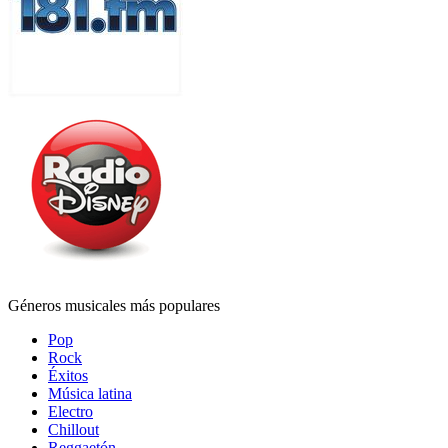
Géneros musicales más populares
Pop
Rock
Éxitos
Música latina
Electro
Chillout
Reggaetón