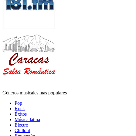
Géneros musicales más populares
Pop
Rock
Éxitos
Música latina
Electro
Chillout
Reggaetón