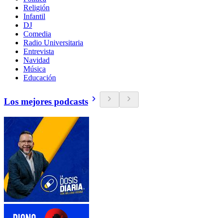
Religión
Infantil
DJ
Comedia
Radio Universitaria
Entrevista
Navidad
Música
Educación
Los mejores podcasts