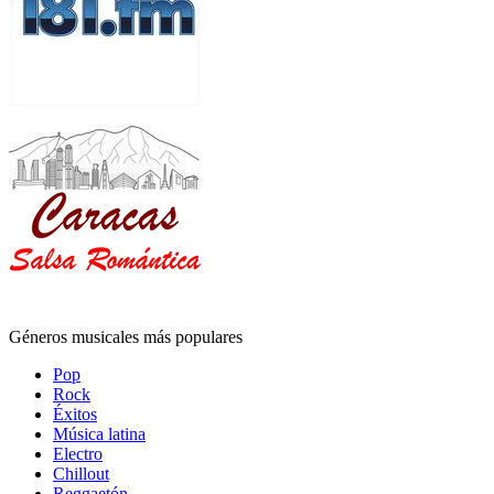
Géneros musicales más populares
Pop
Rock
Éxitos
Música latina
Electro
Chillout
Reggaetón