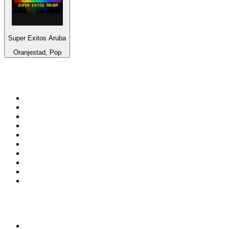
Super Exitos Aruba
Oranjestad, Pop
Top 100 en
radio.net
1
.
Gay FM
2
.
Blu Radio
3
.
Caracol Radio
4
.
La FM Medellín
5
.
90s90s DANCE RADIO
6
.
SALSA LA SALSERA
7
.
Radioaktiva
8
.
Capital Salsa
9
.
181.fm - Awesome 80's
10
.
Radio Disney México
Top 100 podcasts en
Colombia
1
.
LA DOSIS DIARIA ROKA