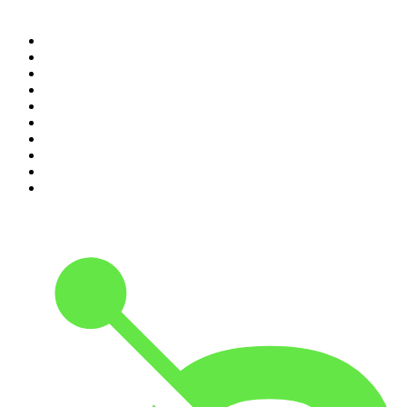
Top 100 podcasts en
Colombia
1
.
LA DOSIS DIARIA ROKA
2
.
DianaUribe.fm
3
.
365 con Dios
4
.
Seminario Fenix | Brian Tracy
5
.
Estoicismo Filosofia
6
.
Se Regalan Dudas
7
.
A Fondo Con María Jimena Duzán
8
.
Durmiendo
9
.
Despertando
10
.
Historia en Podcast