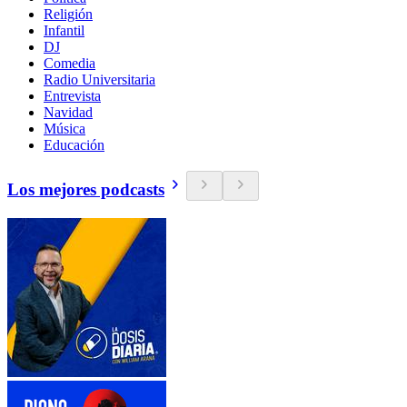
Religión
Infantil
DJ
Comedia
Radio Universitaria
Entrevista
Navidad
Música
Educación
Los mejores podcasts