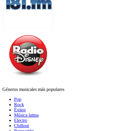
Géneros musicales más populares
Pop
Rock
Éxitos
Música latina
Electro
Chillout
Reggaetón