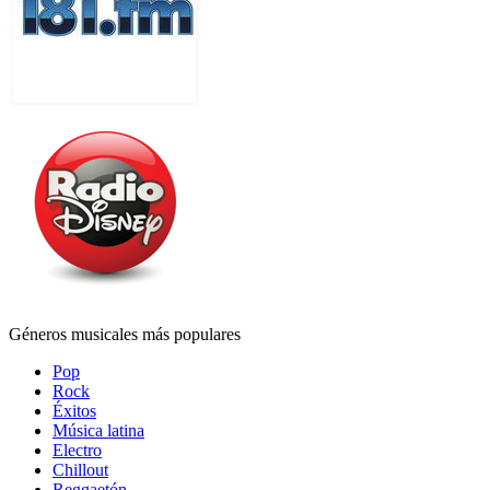
Géneros musicales más populares
Pop
Rock
Éxitos
Música latina
Electro
Chillout
Reggaetón