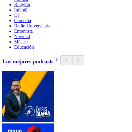
Religión
Infantil
DJ
Comedia
Radio Universitaria
Entrevista
Navidad
Música
Educación
Los mejores podcasts