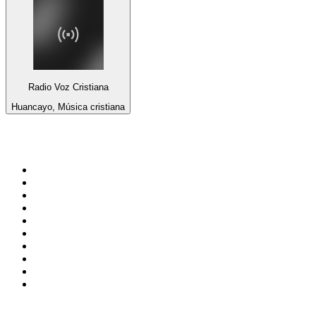
Radio Voz Cristiana
Huancayo, Música cristiana
Top 100 en
radio.net
1
.
Gay FM
2
.
Blu Radio
3
.
Caracol Radio
4
.
La FM Medellín
5
.
90s90s DANCE RADIO
6
.
SALSA LA SALSERA
7
.
Radioaktiva
8
.
Capital Salsa
9
.
181.fm - Awesome 80's
10
.
Radio Disney México
Top 100 podcasts en
Colombia