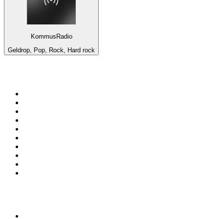
KommusRadio
Geldrop, Pop, Rock, Hard rock
Top 100 en
radio.net
1
.
Gay FM
2
.
Blu Radio
3
.
Caracol Radio
4
.
SALSA LA SALSERA
5
.
La FM Medellín
6
.
90s90s DANCE RADIO
7
.
Capital Salsa
8
.
Radioaktiva
9
.
181.fm - Awesome 80's
10
.
Caracas. Salsa Romántica
Top 100 podcasts en
Colombia
1
.
LA DOSIS DIARIA ROKA