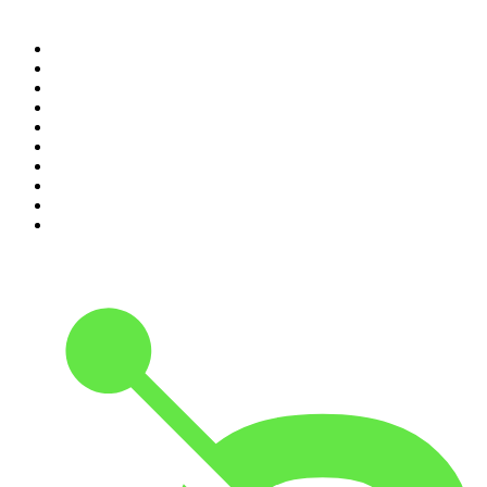
Top 100 podcasts en
Colombia
1
.
LA DOSIS DIARIA ROKA
2
.
DianaUribe.fm
3
.
Seminario Fenix | Brian Tracy
4
.
365 con Dios
5
.
Estoicismo Filosofia
6
.
Despertando
7
.
El Pulso del Fútbol
8
.
Durmiendo
9
.
BBVA Aprendemos juntos
10
.
Conducta Delictiva