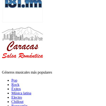
Géneros musicales más populares
Pop
Rock
Éxitos
Música latina
Electro
Chillout
Reggaetón