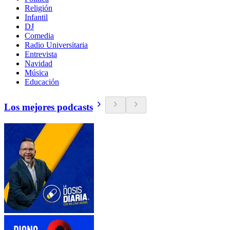
Religión
Infantil
DJ
Comedia
Radio Universitaria
Entrevista
Navidad
Música
Educación
Los mejores podcasts