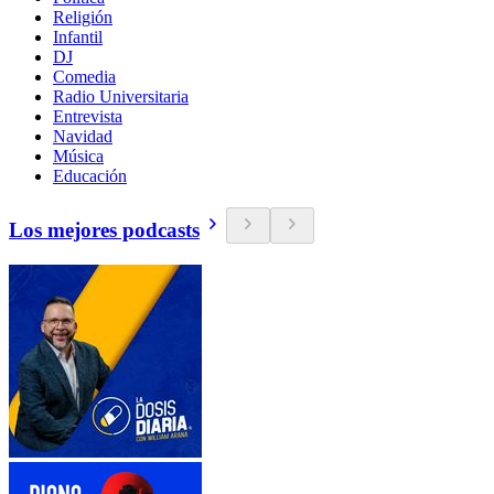
Religión
Infantil
DJ
Comedia
Radio Universitaria
Entrevista
Navidad
Música
Educación
Los mejores podcasts