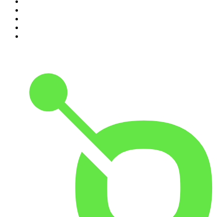
1
.
La Max Crossover
2
.
Oxigeno
3
.
Radio Recuerdo
4
.
BogotaHipHop
5
.
El Gran Lobo