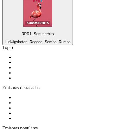
RPR1. Sommerhits
Ludwigshafen, Reggae, Samba, Rumba
Top 5
1
.
Tropicana Cali 93.1 fm
2
.
Blu Radio
3
.
Gay FM
4
.
Rock en Español Radio
5
.
Rock FM
Emisoras destacadas
1
.
El Sol - Bogotá
2
.
ADN Radio
3
.
Latino Pop Baladas 90s_to_2010
4
.
BBC Radio 1
5
.
Bésame FM Bogotá
Emisoras populares