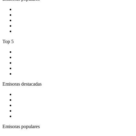
1
.
La Max Crossover
2
.
Oxigeno
3
.
Radio Recuerdo
4
.
BogotaHipHop
5
.
El Gran Lobo
Top 5
1
.
Tropicana Cali 93.1 fm
2
.
Blu Radio
3
.
Gay FM
4
.
Rock en Español Radio
5
.
Rock FM
Emisoras destacadas
1
.
El Sol - Bogotá
2
.
ADN Radio
3
.
Latino Pop Baladas 90s_to_2010
4
.
BBC Radio 1
5
.
Bésame FM Bogotá
Emisoras populares