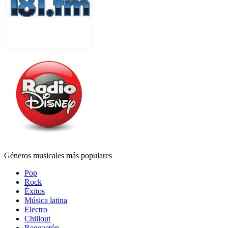
Géneros musicales más populares
Pop
Rock
Éxitos
Música latina
Electro
Chillout
Reggaetón