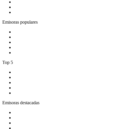
3
.
Latino Pop Baladas 90s_to_2010
4
.
BBC Radio 1
5
.
Bésame FM Bogotá
Emisoras populares
1
.
La Max Crossover
2
.
Oxigeno
3
.
Radio Recuerdo
4
.
BogotaHipHop
5
.
El Gran Lobo
Top 5
1
.
Tropicana Cali 93.1 fm
2
.
Blu Radio
3
.
Gay FM
4
.
Rock en Español Radio
5
.
Rock FM
Emisoras destacadas
1
.
El Sol - Bogotá
2
.
ADN Radio
3
.
Latino Pop Baladas 90s_to_2010
4
.
BBC Radio 1