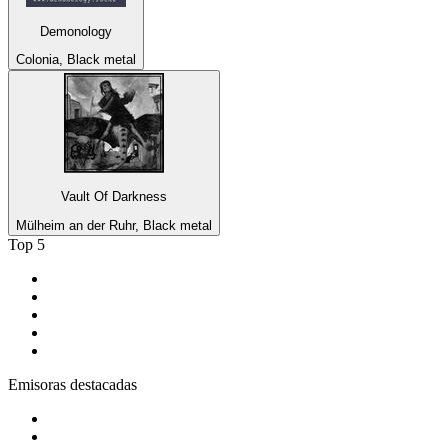
Demonology
Colonia, Black metal
Vault Of Darkness
Mülheim an der Ruhr, Black metal
Top 5
1
.
Tropicana Cali 93.1 fm
2
.
Blu Radio
3
.
Gay FM
4
.
Rock en Español Radio
5
.
Rock FM
Emisoras destacadas
1
.
El Sol - Bogotá
2
.
ADN Radio