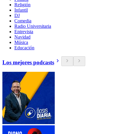
Religión
Infantil
DJ
Comedia
Radio Universitaria
Entrevista
Navidad
Música
Educación
Los mejores podcasts