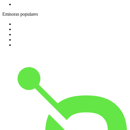
5
.
Bésame FM Bogotá
Emisoras populares
1
.
La Max Crossover
2
.
Oxigeno
3
.
Radio Recuerdo
4
.
BogotaHipHop
5
.
El Gran Lobo