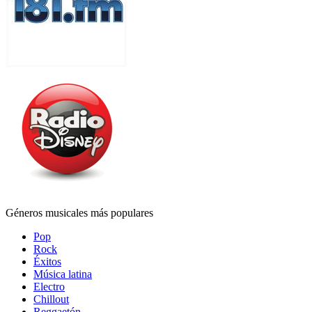
Géneros musicales más populares
Pop
Rock
Éxitos
Música latina
Electro
Chillout
Reggaetón