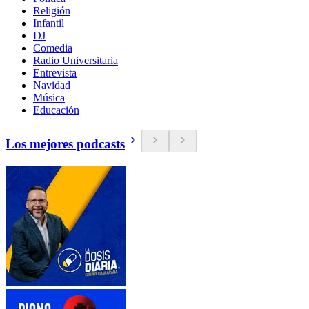
Religión
Infantil
DJ
Comedia
Radio Universitaria
Entrevista
Navidad
Música
Educación
Los mejores podcasts