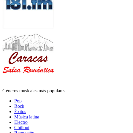
Géneros musicales más populares
Pop
Rock
Éxitos
Música latina
Electro
Chillout
Reggaetón