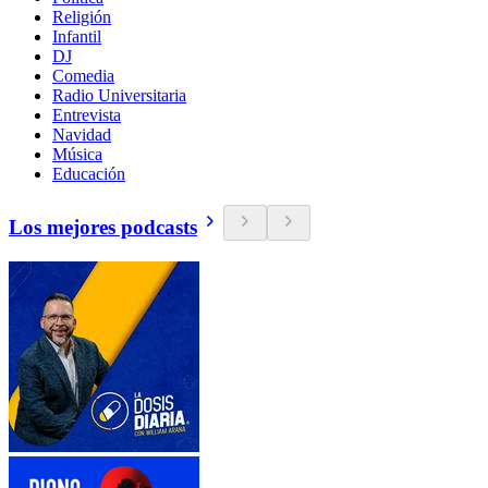
Religión
Infantil
DJ
Comedia
Radio Universitaria
Entrevista
Navidad
Música
Educación
Los mejores podcasts